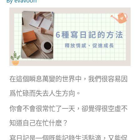
By
evavoon
在這個瞬息萬變的世界中，我們很容易因
爲忙碌而失去人生方向。
你會不會很常忙了一天，卻覺得很空虛不
知道自己在忙什麽？
寫日記是一個既能記錄生活點滴，又能促