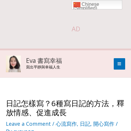
Chinese
Skip
(Simplified)
to
AD
content
Eva 書寫幸福
寫出平靜與幸福人生
日記怎樣寫？6種寫日記的方法，釋
放情感、促進成長
Leave a Comment
/
心流寫作
,
日記
,
開心寫作
/