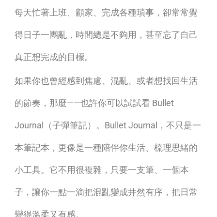
每天忙著上班、顧家、完成各種瑣事，卻常常覺
子
得日子一團亂，時間總是不夠用，甚至忘了自己
彈
真正想完成的目標。
筆
如果你也曾經感到焦慮、混亂、或者想找回生活
記
的節奏，那麼——也許你可以試試看 Bullet
Bullet
Journal（子彈筆記）。Bullet Journal，不只是一
Journal？
本筆記本，更像是一種陪伴你生活、梳理思緒的
｜
小工具。它不用很複雜，只要一支筆、一個本
手
子，讓你一點一滴把混亂變成井然有序，把日常
帳
變得溫柔又有感。
新