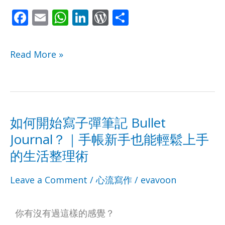
F
E
W
Li
W
S
ac
m
h
n
or
h
e
ai
at
k
d
ar
Read More »
b
l
s
e
Pr
e
o
A
dI
e
o
p
n
ss
k
p
如何開始寫子彈筆記 Bullet
如
Journal？｜手帳新手也能輕鬆上手
何
的生活整理術
開
Leave a Comment
/
心流寫作
/
evavoon
始
你有沒有過這樣的感覺？
寫