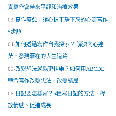
實寫作會帶來平靜和治療效果
03-
寫作療愈：讓心情平靜下來的心流寫作
5
步驟
04-
如何透過寫作自我探索？ 解決內心迷
茫，發現潛在的人生道路
05-
改變想法就能更快樂？如何用
ABCDE
轉念寫作改變想法、改變結局
06-
日記要怎樣寫？
6
種寫日記的方法，釋
放情感、促進成長