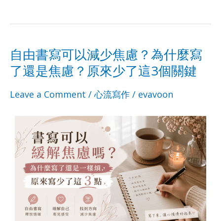
自由書寫可以減少焦慮？為什麼寫
自
了還是焦慮？原來少了這3個關鍵
由
Leave a Comment
/
心流寫作
/
evavoon
書
寫
可
以
減
少