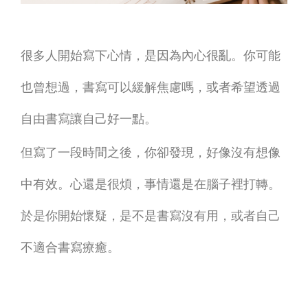
焦
慮？
很多人開始寫下心情，是因為內心很亂。你可能
為
也曾想過，書寫可以緩解焦慮嗎，或者希望透過
什
自由書寫讓自己好一點。
麼
但寫了一段時間之後，你卻發現，好像沒有想像
寫
中有效。心還是很煩，事情還是在腦子裡打轉。
了
於是你開始懷疑，是不是書寫沒有用，或者自己
還
不適合書寫療癒。
是