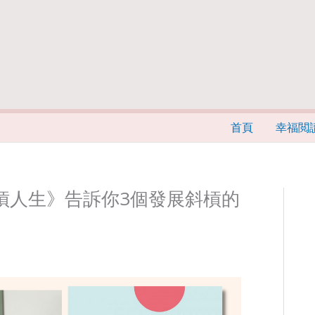
首頁
幸福閲
槓人生》告訴你3個發展斜槓的