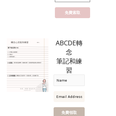
ABCDE轉
念
筆記和練
習