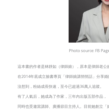
Photo source: FB 
這本書的作者是林靜如（律師娘），原本是律師老公
在2014年底成立臉書專頁「律師娘講悄悄話」分享
沒想到，粉絲成長快速，至今已超過36萬人追蹤。
有了人氣后，她成為了作家，三年內出版五部作品，
同時也受邀當講師、廣播節目主持人。目前她創立「