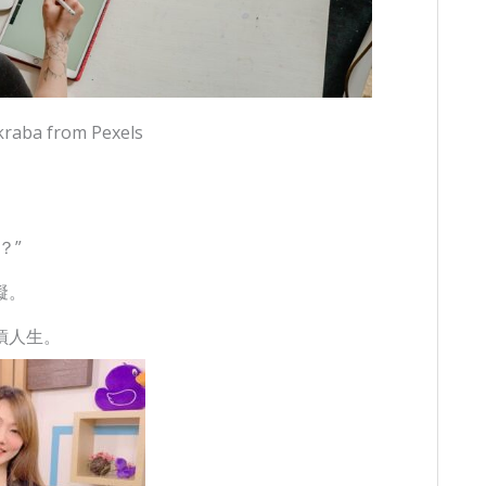
raba from Pexels
？”
礙。
槓人生。