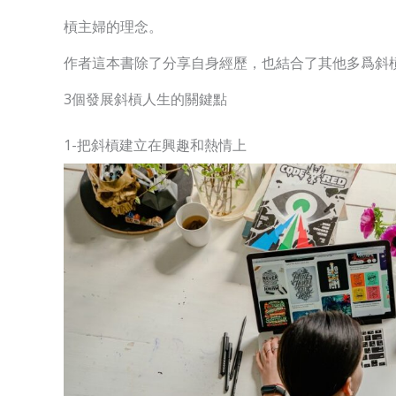
槓主婦的理念。
作者這本書除了分享自身經歷，也結合了其他多爲斜
3個發展斜槓人生的關鍵點
1-把斜槓建立在興趣和熱情上