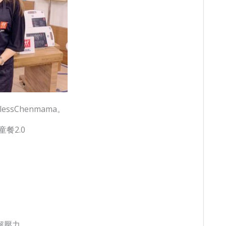
ndlessChenmama。
餐2.0
。
解壓力。