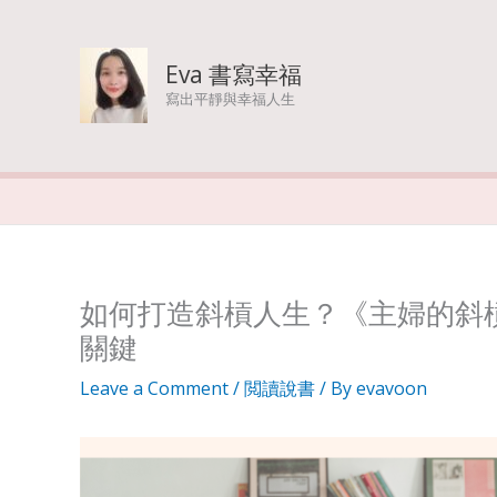
Skip
to
Eva 書寫幸福
寫出平靜與幸福人生
content
如何打造斜槓人生？《主婦的斜
關鍵
Leave a Comment
/
閲讀說書
/ By
evavoon