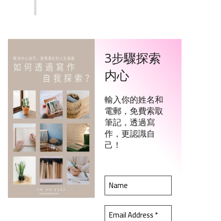
3步驟探索
内心
輸入你的姓名和
電郵，免費索取
筆記，透過寫
作，更認識自
己！