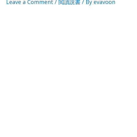
Leave a Comment
/
閲讀說書
/ By
evavoon