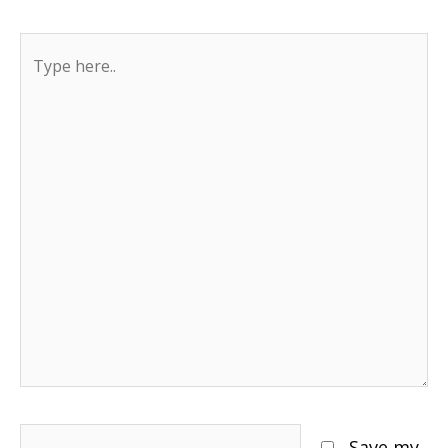
Type
here..
Name*
Save my