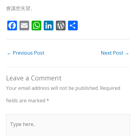
會讓您失望。
F
E
W
Li
W
S
ac
m
h
n
or
h
e
ai
at
k
d
ar
b
l
s
e
Pr
e
←
Previous Post
Next Post
→
o
A
dI
e
o
p
n
ss
Leave a Comment
k
p
Your email address will not be published.
Required
fields are marked
*
Type
here..