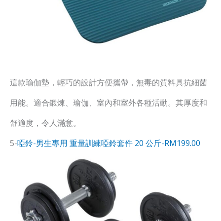
這款瑜伽墊，輕巧的設計方便攜帶，無毒的質料具抗細菌
用能。適合鍛煉、瑜伽、室內和室外各種活動。其厚度和
舒適度，令人滿意。
5-
啞鈴-男生專用 重量訓練啞鈴套件 20 公斤-RM199.00