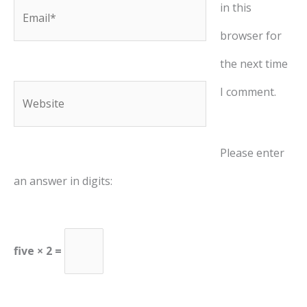
in this
Email*
browser for
the next time
I comment.
Website
Please enter
an answer in digits:
five × 2 =