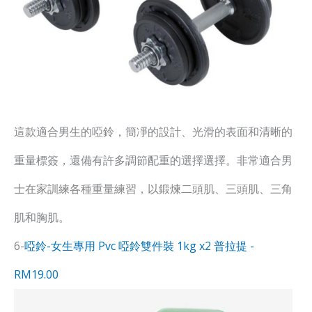
這款適合男生的啞鈴，簡凈的設計、光滑的表面和清晰的
重量標簽，還備有許多調節配重的選擇選擇。非常適合男
士在家訓練各種重量練習，以鍛煉二頭肌、三頭肌、三角
肌和胸肌。
6-
啞鈴-女生專用 Pvc 啞鈴雙件裝 1kg x2 普拉提 -
RM19.00