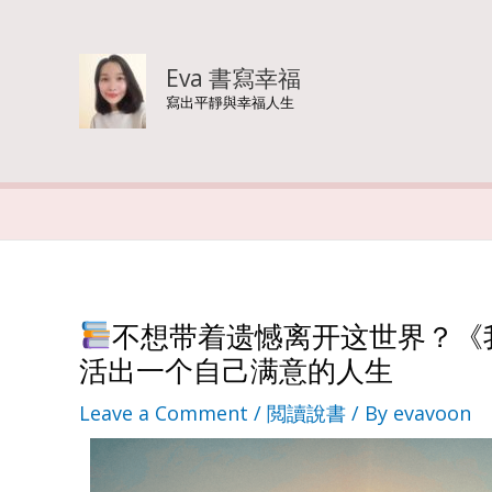
Skip
to
Eva 書寫幸福
寫出平靜與幸福人生
content
不想带着遗憾离开这世界？《
活出一个自己满意的人生
Leave a Comment
/
閲讀說書
/ By
evavoon