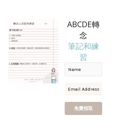
ABCDE轉
念
筆記和練
習