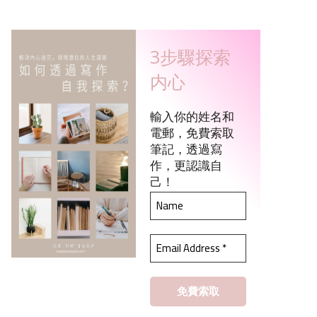
3步驟探索
内心
輸入你的姓名和
電郵，免費索取
筆記，透過寫
作，更認識自
己！