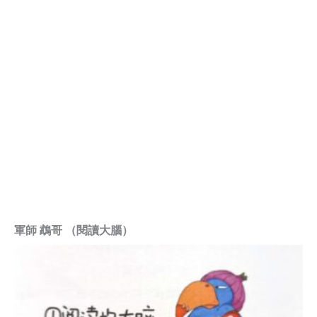
軍師 鵡哥 （閱讀大腦）