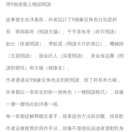
用9個虛擬人物談閱讀
故事發生在洋蔥島，作者設計了9個象征角色分別是村
長、軍師鵡哥（閱讀大腦）、千手章魚哥（碎片閱讀）、
劍士（快速閱讀）、導航員（閱讀卡片的筆記）、機械師
（主題閱讀）、掘金匠人（深度閱讀）、黃金海盜團（閱
讀和變現）和大碗（豬隊友）。
作者通過這9個象征角色去剖析閱讀，除了村長和大碗，
作者都以一章節去剖析一個角色（一種閱讀模式），就像
一層一層地在剝洋蔥一樣。
每一章都從解釋概念著手，接著提供方法與步驟。很喜歡
作者這種務實的寫作手法，就像不僅僅告訴讀者運動對身