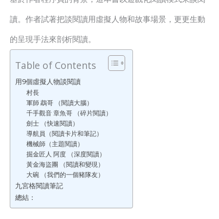
讀。作者試著把談閱讀用虛擬人物和故事場景，更更生動
的呈現手法來剖析閱讀。
Table of Contents
用9個虛擬人物談閱讀
村長
軍師 鵡哥 （閱讀大腦）
千手觀音 章魚哥 （碎片閱讀）
劍士 （快速閱讀）
導航員（閱讀卡片和筆記）
機械師（主題閱讀）
掘金匠人 阿度 （深度閱讀）
黃金海盜團 （閱讀和變現）
大碗 （我們的一個豬隊友）
九宮格閱讀筆記
總結：