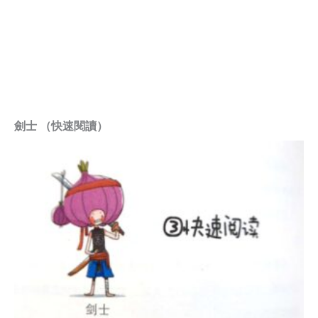
劍士 （快速閱讀）