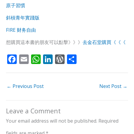
原子習慣
斜槓青年實踐版
FIRE 财务自由
想購買這本書的朋友可以點擊》》》
去金石堂購買《《《
F
E
W
Li
W
S
ac
m
h
n
or
h
e
ai
at
k
d
ar
b
l
s
e
Pr
e
←
Previous Post
Next Post
→
o
A
dI
e
o
p
n
ss
Leave a Comment
k
p
Your email address will not be published.
Required
fields are marked
*