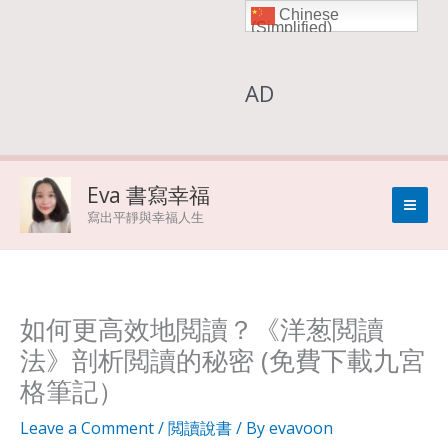
Chinese
Skip
(Simplified)
to
AD
content
Eva 書寫幸福
寫出平靜與幸福人生
如何更高效地閲讀？《洋葱閲讀
法》剖析閲讀的秘密 (免費下載九宮
格筆記）
Leave a Comment
/
閲讀說書
/ By
evavoon