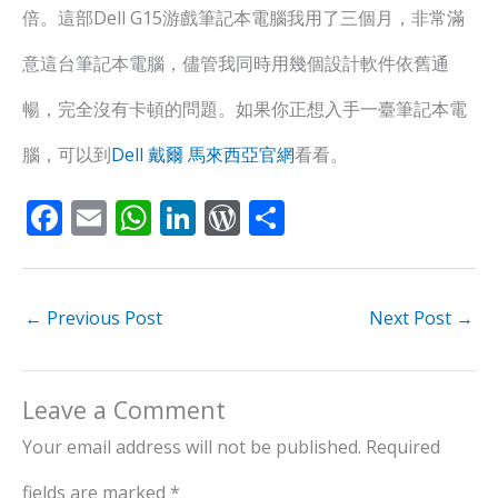
倍。這部Dell G15游戲筆記本電腦我用了三個月，非常滿
意這台筆記本電腦，儘管我同時用幾個設計軟件依舊通
暢，完全沒有卡頓的問題。如果你正想入手一臺筆記本電
腦，可以到
Dell 戴爾 馬來西亞官網
看看。
F
E
W
Li
W
S
ac
m
h
n
or
h
e
ai
at
k
d
ar
b
l
s
e
Pr
e
←
Previous Post
Next Post
→
o
A
dI
e
o
p
n
ss
Leave a Comment
k
p
Your email address will not be published.
Required
fields are marked
*