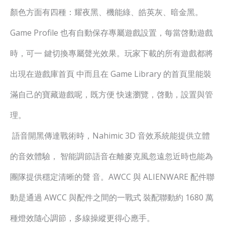
顏色方面有四種：耀夜黑、機能綠、皓英灰、暗金黑。
Game Profile 也有自動保存專屬遊戲設置，每當啓動遊戲
時，可一 鍵切換專屬聲光效果。玩家下載的所有遊戲都將
出現在遊戲庫首頁 中而且在 Game Library 的首頁里能裝
滿自己的寶藏遊戲呢，既方便 快速瀏覽，啓動，設置與管
理。
語音開黑傳達戰術時，Nahimic 3D 音效系統能提供立體
的音效體驗， 智能調節語音在離麥克風忽遠忽近時也能為
團隊提供穩定清晰的聲 音。AWCC 與 ALIENWARE 配件聯
動是通過 AWCC 與配件之間的一戰式 裝配聯動約 1680 萬
種燈效隨心調節，多線操縱更得心應手。