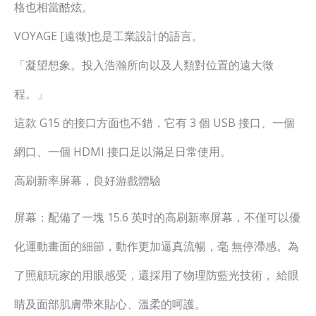
格也相當酷炫。
VOYAGE [遠徵]也是工業設計的語言。
「凝望想象。投入浩瀚所向以及人類對位置的遠大徵
程。」
這款 G15 的接口方面也不錯，它有 3 個 USB 接口、一個
網口、一個 HDMI 接口足以滿足日常使用。
高刷新率屏幕，良好游戲體驗
屏幕：配備了一塊 15.6 英吋的高刷新率屏幕，不僅可以優
化運動畫面的細節，動作更加逼真流暢，毫 無停滯感。為
了照顧玩家的用眼感受，還採用了物理防藍光技術， 給眼
睛及面部肌膚帶來貼心、溫柔的呵護。