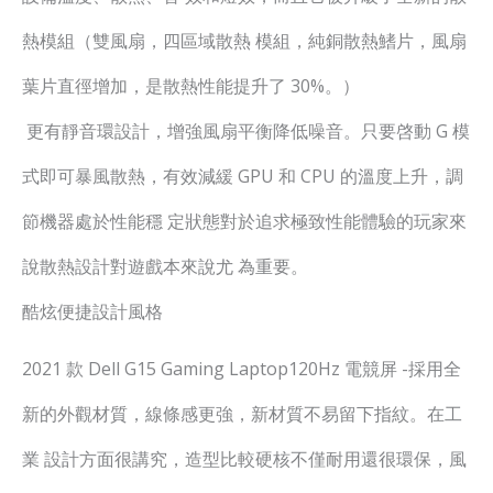
熱模組（雙風扇，四區域散熱 模組，純銅散熱鰭片，風扇
葉片直徑增加，是散熱性能提升了 30%。）
更有靜音環設計，增強風扇平衡降低噪音。只要啓動 G 模
式即可暴風散熱，有效減緩 GPU 和 CPU 的溫度上升，調
節機器處於性能穩 定狀態對於追求極致性能體驗的玩家來
說散熱設計對遊戲本來說尤 為重要。
酷炫便捷設計風格
2021 款 Dell G15 Gaming Laptop120Hz 電競屏 -採用全
新的外觀材質，線條感更強，新材質不易留下指紋。在工
業 設計方面很講究，造型比較硬核不僅耐用還很環保，風