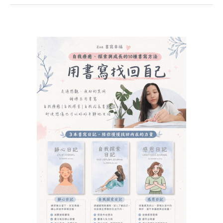
o
A
dI
e
o
p
n
ss
與
與
k
p
人
人
生
生
規
規
劃
劃