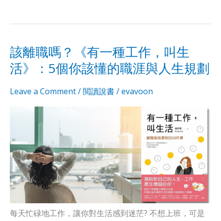
該離職嗎？《有一種工作，叫生
該
該
活》：5個你該懂的職涯與人生規劃
離
離
Leave a Comment
/
閲讀說書
/
evavoon
職
職
嗎？
嗎？
《有
《有
一
一
種
種
工
工
每天忙碌地工作，讓你對生活感到迷茫? 不想上班，可是
作，
作，