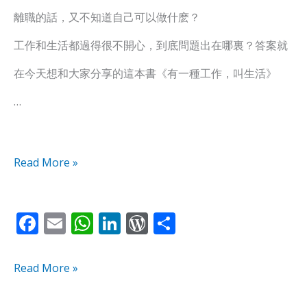
離職的話，又不知道自己可以做什麽？
叫
叫
工作和生活都過得很不開心，到底問題出在哪裏？
答案就
生
生
在今天想和大家分享的這本書《有一種工作，叫生活》
活》：
活》：
…
5
5
個
個
你
你
Read More »
該
該
F
E
W
Li
W
S
懂
懂
ac
m
h
n
or
h
的
的
e
ai
at
k
d
ar
Read More »
職
職
b
l
s
e
Pr
e
涯
涯