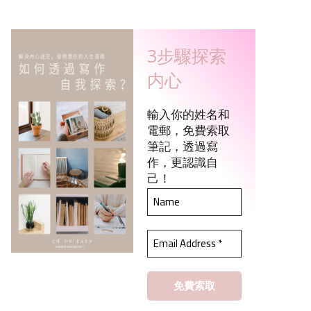
3步驟探索
内心
輸入你的姓名和
電郵，免費索取
筆記，透過寫
作，更認識自
己！