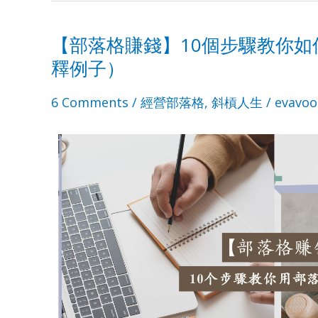
【部落格賺錢】10個步驟教你
【部
【部
釋例子）
落
落
6 Comments
/
經營部落格
,
斜槓人生
/
evavoo
格
格
賺
賺
錢】
錢】
10
10
個
個
步
步
驟
驟