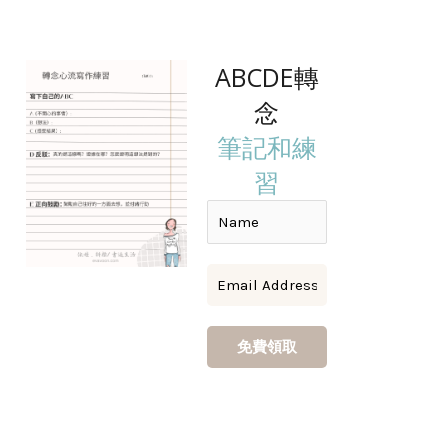
ABCDE轉
念
筆記和練
習