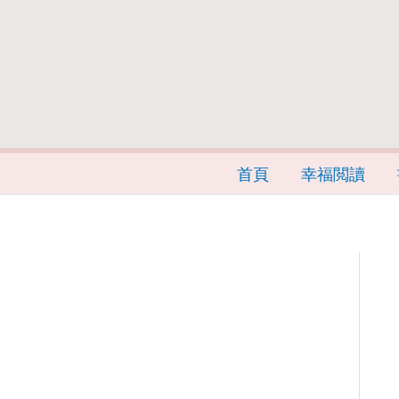
首頁
幸福閲讀