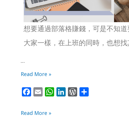
教
教
你
你
想要通過部落格賺錢，可是不知道
如
如
大家一樣，在上班的同時，也想找
何
何
…
用
用
Read More »
部
部
F
E
W
Li
W
S
落
落
ac
m
h
n
or
h
格
格
e
ai
at
k
d
ar
Read More »
來
來
b
l
s
e
Pr
e
o
A
dI
e