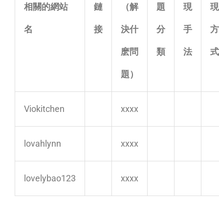
相關的網站
鏈
（解
題
現
現
名
接
決什
分
手
方
麽問
類
法
式
題）
Viokitchen
xxxx
lovahlynn
xxxx
lovelybao123
xxxx