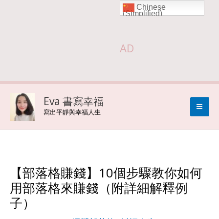
Chinese
Skip
(Simplified)
to
AD
content
Eva 書寫幸福
寫出平靜與幸福人生
【部落格賺錢】10個步驟教你如何
用部落格來賺錢（附詳細解釋例
子）