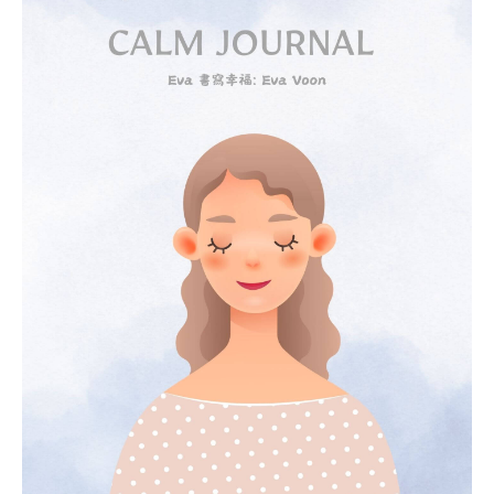
RM19.90.
RM9.90.
記
Calm
Journal
+引
導
音
頻
quantity