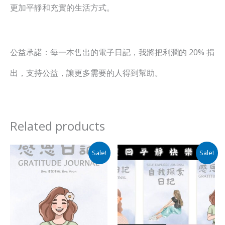
更加平靜和充實的生活方式。
公益承諾：每一本售出的電子日記，我將把利潤的 20% 捐
出，
支持公益，讓更多需要的人得到幫助。
Related products
Original
Current
Original
Current
Sale!
Sale!
price
price
price
price
was:
is:
was:
is:
RM19.90.
RM9.90.
RM49.90.
RM25.90.