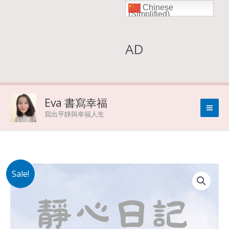
Chinese
Skip
(Simplified)
to
AD
content
Eva 書寫幸福
寫出平靜與幸福人生
Original
Current
靜
Sale!
price
price
心
was:
is:
日