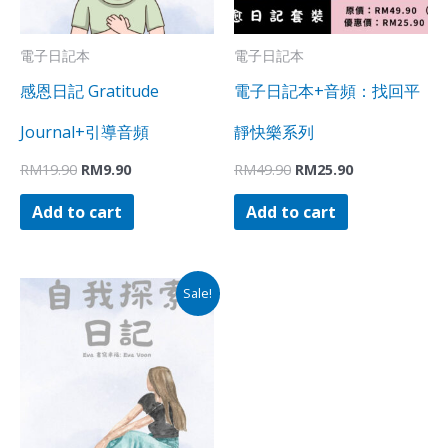
電子日記本
電子日記本
感恩日記 Gratitude
電子日記本+音頻：找回平
Journal+引導音頻
靜快樂系列
RM
19.90
RM
9.90
RM
49.90
RM
25.90
Add to cart
Add to cart
Original
Current
Sale!
price
price
was:
is:
RM19.90.
RM9.90.