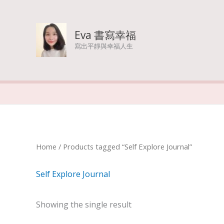
Skip
to
Eva 書寫幸福
寫出平靜與幸福人生
content
Home
/ Products tagged “Self Explore Journal”
Self Explore Journal
Showing the single result