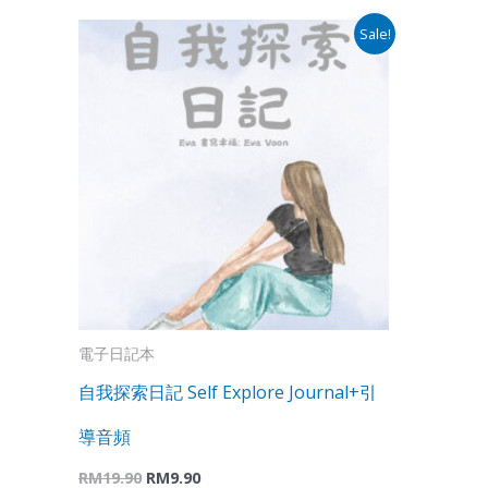
Original
Current
Sale!
price
price
was:
is:
RM19.90.
RM9.90.
電子日記本
自我探索日記 Self Explore Journal+引
導音頻
RM
19.90
RM
9.90