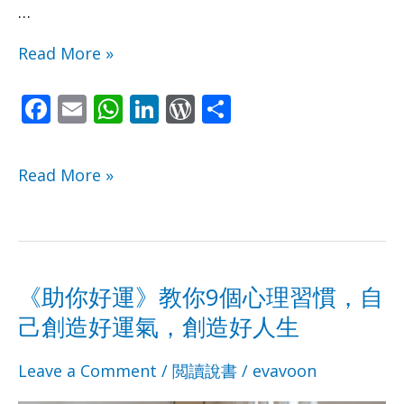
法，
法，
…
成
成
Read More »
為
為
F
E
W
Li
W
S
經
經
ac
m
h
n
or
h
e
ai
at
k
d
ar
濟
濟
Read More »
b
l
s
e
Pr
e
獨
獨
o
A
dI
e
o
p
n
ss
立
立
k
p
《助你好運》教你9個心理習慣，自
的
的
《助
《助
己創造好運氣，創造好人生
女
女
你
你
Leave a Comment
/
閲讀說書
/
evavoon
人
人
好
好