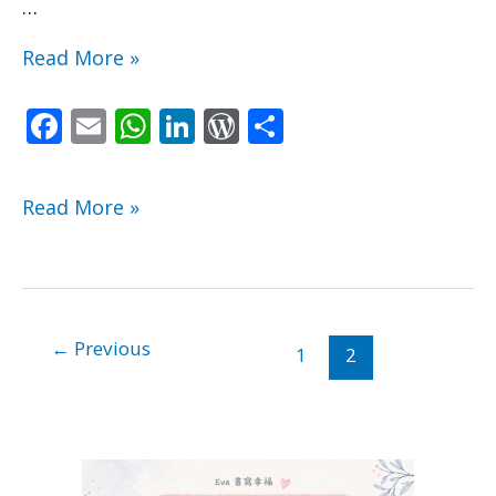
…
方
方
Read More »
向
向
F
E
W
Li
W
S
去》
去》
ac
m
h
n
or
h
e
ai
at
k
d
ar
教
教
Read More »
b
l
s
e
Pr
e
你
你
o
A
dI
e
活
活
o
p
n
ss
k
p
出
出
←
Previous
1
2
一
一
个
个
自
自