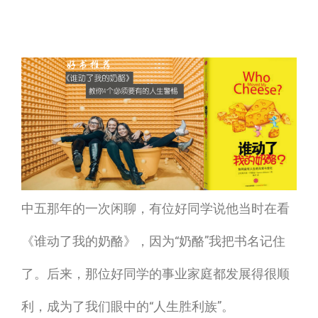
人
人
把
把
生
生
属
属
于
于
你
你
的
的
抢
抢
走
走
中五那年的一次闲聊，有位好同学说他当时在看
了？
了？
《谁动了我的奶酪》，因为“奶酪”我把书名记住
《谁
《谁
了。后来，那位好同学的事业家庭都发展得很顺
动
动
利，成为了我们眼中的“人生胜利族”。