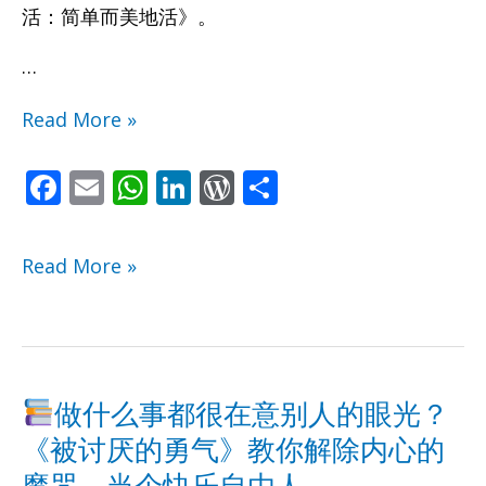
活：简单而美地活》。
《极
《极
…
简
简
生
生
Read More »
活》
活》
F
E
W
Li
W
S
ac
m
h
n
or
h
教
教
e
ai
at
k
d
ar
Read More »
你
你
b
l
s
e
Pr
e
o
A
dI
e
断
断
o
p
n
ss
舍
舍
k
p
做什么事都很在意别人的眼光？
离，
离，
《被讨厌的勇气》教你解除内心的
过
过
做
做
魔咒，当个快乐自由人