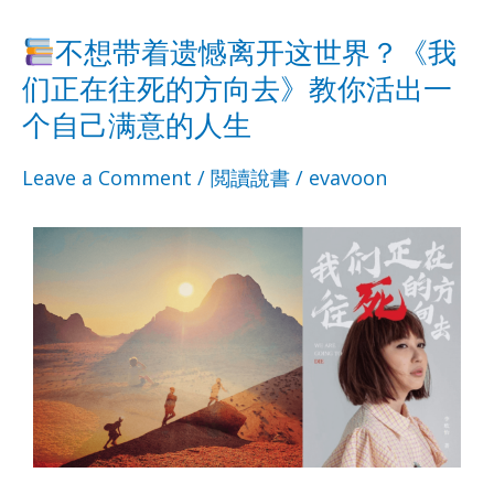
你
你
k
p
不想带着遗憾离开这世界？《我
解
解
们正在往死的方向去》教你活出一
不
不
除
除
个自己满意的人生
想
想
内
内
Leave a Comment
/
閲讀說書
/
evavoon
带
带
心
心
着
着
的
的
遗
遗
魔
魔
憾
憾
咒，
咒，
离
离
当
当
开
开
个
个