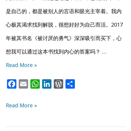
是自己的，都是被别人的言语和眼光主宰着。我内
眼
眼
心极其渴求找到解脱，很想好好为自己而活。2017
光？
光？
年被其书名《被讨厌的勇气》深深吸引而买下，心
《被
《被
想我可以通过这本书找到内心的答案吗？ …
讨
讨
Read More »
厌
厌
的
的
F
E
W
Li
W
S
ac
m
h
n
or
h
勇
勇
e
ai
at
k
d
ar
Read More »
气》
气》
b
l
s
e
Pr
e
o
A
dI
e
教
教
o
p
n
ss