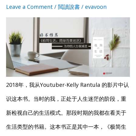
西
西
Leave a Comment
/
閲讀說書
/
evavoon
自
自
囤
囤
己
己
积
积
的
的
多
多
美
美
到
到
好
好
看
看
找
找
2018年，我从Youtuber-Kelly Rantula 的影片中认
不
不
回
回
识这本书。当时的我，正处于人生迷茫的阶段，重
到
到
来
来
新检视自己的生活模式。那段时期的我都在看关于
自
自
生活类型的书籍。这本书正是其中一本，《极简生
己？
己？