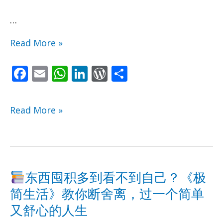
了
了
…
我
我
Read More »
的
的
F
E
W
Li
W
S
奶
奶
ac
m
h
n
or
h
e
ai
at
k
d
ar
酪》
酪》
Read More »
b
l
s
e
Pr
e
教
教
o
A
dI
e
o
p
n
ss
你
你
k
p
把
把
东西囤积多到看不到自己？《极
简生活》教你断舍离，过一个简单
属
属
东
东
又舒心的人生
于
于