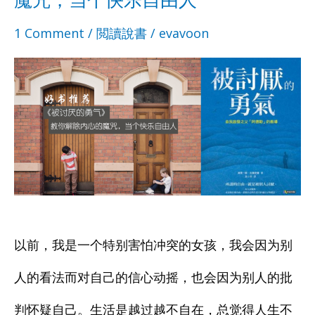
一
一
什
什
1 Comment
/
閲讀說書
/
evavoon
个
个
么
么
简
简
事
事
单
单
都
都
又
又
很
很
舒
舒
在
在
心
心
意
意
以前，我是一个特别害怕冲突的女孩，我会因为别
的
的
别
别
人的看法而对自己的信心动摇，也会因为别人的批
人
人
人
人
判怀疑自己。生活是越过越不自在，总觉得人生不
生
生
的
的