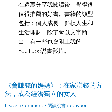
在這裏分享我閲讀後，覺得很
值得推薦的好書。書籍的類型
包括：個人成長、斜槓人生和
生活理財。除了會以文字輸
出，有一些也會附上我的
YouTube説書影片。
《會賺錢的媽媽》：在家賺錢的方
《會
《會
法，成為經濟獨立的女人
賺
賺
Leave a Comment
/
閲讀說書
/
evavoon
錢
錢