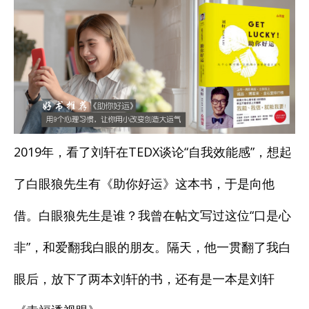
運》
運》
教
教
你
你
9
9
個
個
2019年，看了刘轩在TEDX谈论“自我效能感”，想起
心
心
了白眼狼先生有《助你好运》这本书，于是向他
理
理
借。白眼狼先生是谁？我曾在帖文写过这位“口是心
習
習
非”，和爱翻我白眼的朋友。隔天，他一贯翻了我白
慣，
慣，
眼后，放下了两本刘轩的书，还有是一本是刘轩
自
自