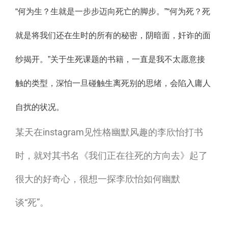
这
这
快
快
“何为生？生就是一步步迈向死亡的脚步。”
“何为死？
死
世
世
乐
乐
就是将我们还在生时的所有的秘密，阴暗面，奸诈的面
界？
界？
自
自
纱揭开。”关于生死课题的书籍，一直是我不太愿意接
《我
《我
由
由
触的类型，深怕一旦碰触生离死别的思绪，会陷入庸人
们
们
人
人
自扰的状况。
正
正
某天在instagram见性格幽默风趣的李欣怡打书
在
在
时，就对其书名《我们正在往死的方向去》起了
往
往
很大的好奇心，很想一探李欣怡如何幽默
死
死
谈“死”。
的
的