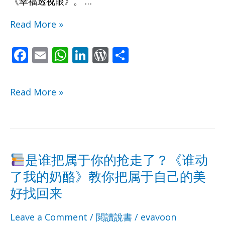
《幸福透视眼》。 …
己
己
Read More »
創
創
F
E
W
Li
W
S
造
造
ac
m
h
n
or
h
e
ai
at
k
d
ar
好
好
Read More »
b
l
s
e
Pr
e
運
運
o
A
dI
e
o
p
n
ss
氣，
氣，
k
p
是谁把属于你的抢走了？《谁动
創
創
了我的奶酪》教你把属于自己的美
造
造
是
是
好找回来
好
好
谁
谁
Leave a Comment
/
閲讀說書
/
evavoon