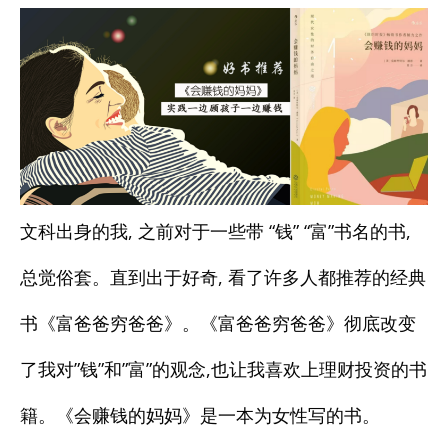
的
的
媽
媽
媽》：
媽》：
在
在
家
家
文科出身的我, 之前对于一些带 “钱” “富”书名的书,
賺
賺
总觉俗套。直到出于好奇, 看了许多人都推荐的经典
錢
錢
书《富爸爸穷爸爸》。《富爸爸穷爸爸》彻底改变
的
的
了我对”钱”和”富”的观念,也让我喜欢上理财投资的书
方
方
籍。《会赚钱的妈妈》是一本为女性写的书。